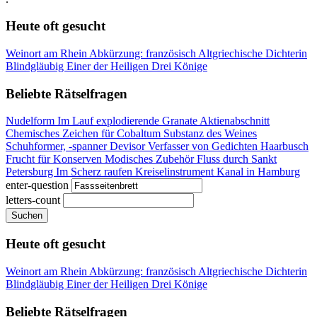
Heute oft gesucht
Weinort am Rhein
Abkürzung: französisch
Altgriechische Dichterin
Blindgläubig
Einer der Heiligen Drei Könige
Beliebte Rätselfragen
Nudelform
Im Lauf explodierende Granate
Aktienabschnitt
Chemisches Zeichen für Cobaltum
Substanz des Weines
Schuhformer, -spanner
Devisor
Verfasser von Gedichten
Haarbusch
Frucht für Konserven
Modisches Zubehör
Fluss durch Sankt
Petersburg
Im Scherz raufen
Kreiselinstrument
Kanal in Hamburg
enter-question
letters-count
Suchen
Heute oft gesucht
Weinort am Rhein
Abkürzung: französisch
Altgriechische Dichterin
Blindgläubig
Einer der Heiligen Drei Könige
Beliebte Rätselfragen