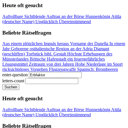
Heute oft gesucht
Aufrollbare Sichtblende
Auftrag an der Börse
Hunnenkönig Attila
(deutscher Name)
Unglücklich
Übereinstimmend
Beliebte Rätselfragen
Aus einem plötzlichen Impuls heraus
Vorname der Danella
In einem
Jahr Geborene
ostitalienische Region an der Adria
Diamant
(geschliffen)
Torfstück
bibl. Gestalt
Höchste Erhebungen des
Münsterlandes
Britische Hafenstadt
ein feuergefährliches
Lösungsmittel
Zeitraum von drei Jahren
Hohe Niederlage im Sport
rücksichtsloses Vorgehen
Flugzeugwaffe
Spanisch: Brombeeren
enter-question
letters-count
Suchen
Heute oft gesucht
Aufrollbare Sichtblende
Auftrag an der Börse
Hunnenkönig Attila
(deutscher Name)
Unglücklich
Übereinstimmend
Beliebte Rätselfragen