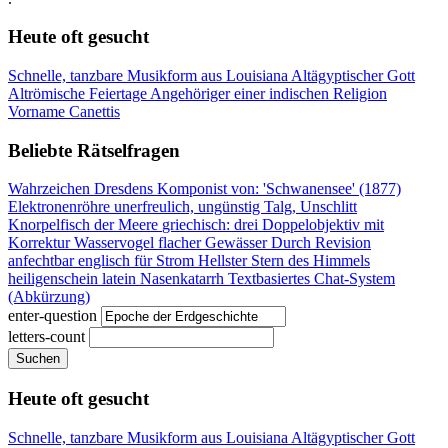
Heute oft gesucht
Schnelle, tanzbare Musikform aus Louisiana
Altägyptischer Gott
Altrömische Feiertage
Angehöriger einer indischen Religion
Vorname Canettis
Beliebte Rätselfragen
Wahrzeichen Dresdens
Komponist von: 'Schwanensee' (1877)
Elektronenröhre
unerfreulich, ungünstig
Talg, Unschlitt
Knorpelfisch der Meere
griechisch: drei
Doppelobjektiv mit
Korrektur
Wasservogel flacher Gewässer
Durch Revision
anfechtbar
englisch für Strom
Hellster Stern des Himmels
heiligenschein latein
Nasenkatarrh
Textbasiertes Chat-System
(Abkürzung)
enter-question
letters-count
Suchen
Heute oft gesucht
Schnelle, tanzbare Musikform aus Louisiana
Altägyptischer Gott