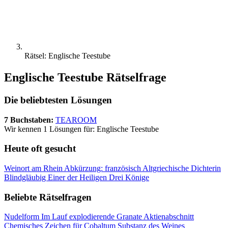
Rätsel: Englische Teestube
Englische Teestube Rätselfrage
Die beliebtesten Lösungen
7 Buchstaben:
TEAROOM
Wir kennen 1 Lösungen für: Englische Teestube
Heute oft gesucht
Weinort am Rhein
Abkürzung: französisch
Altgriechische Dichterin
Blindgläubig
Einer der Heiligen Drei Könige
Beliebte Rätselfragen
Nudelform
Im Lauf explodierende Granate
Aktienabschnitt
Chemisches Zeichen für Cobaltum
Substanz des Weines