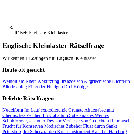
Rätsel: Englisch: Kleinlaster
Englisch: Kleinlaster Rätselfrage
Wir kennen 1 Lösungen für: Englisch: Kleinlaster
Heute oft gesucht
Weinort am Rhein
Abkürzung: französisch
Altgriechische Dichterin
Blindgläubig
Einer der Heiligen Drei Könige
Beliebte Rätselfragen
Nudelform
Im Lauf explodierende Granate
Aktienabschnitt
Chemisches Zeichen für Cobaltum
Substanz des Weines
Schuhformer, -spanner
Devisor
Verfasser von Gedichten
Haarbusch
Frucht für Konserven
Modisches Zubehör
Fluss durch Sankt
Petersburg
Im Scherz raufen
Kreiselinstrument
Kanal in Hamburg