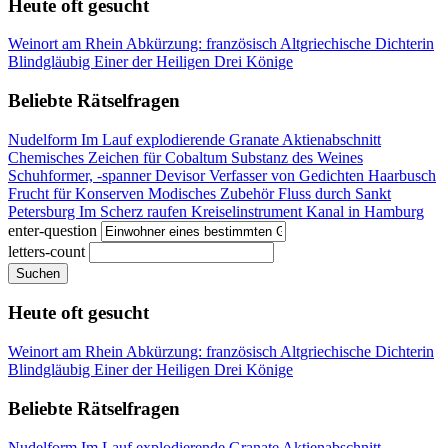
Heute oft gesucht
Weinort am Rhein
Abkürzung: französisch
Altgriechische Dichterin
Blindgläubig
Einer der Heiligen Drei Könige
Beliebte Rätselfragen
Nudelform
Im Lauf explodierende Granate
Aktienabschnitt
Chemisches Zeichen für Cobaltum
Substanz des Weines
Schuhformer, -spanner
Devisor
Verfasser von Gedichten
Haarbusch
Frucht für Konserven
Modisches Zubehör
Fluss durch Sankt
Petersburg
Im Scherz raufen
Kreiselinstrument
Kanal in Hamburg
enter-question
letters-count
Suchen
Heute oft gesucht
Weinort am Rhein
Abkürzung: französisch
Altgriechische Dichterin
Blindgläubig
Einer der Heiligen Drei Könige
Beliebte Rätselfragen
Nudelform
Im Lauf explodierende Granate
Aktienabschnitt