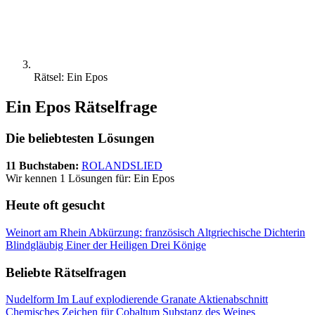
Rätsel: Ein Epos
Ein Epos Rätselfrage
Die beliebtesten Lösungen
11 Buchstaben:
ROLANDSLIED
Wir kennen 1 Lösungen für: Ein Epos
Heute oft gesucht
Weinort am Rhein
Abkürzung: französisch
Altgriechische Dichterin
Blindgläubig
Einer der Heiligen Drei Könige
Beliebte Rätselfragen
Nudelform
Im Lauf explodierende Granate
Aktienabschnitt
Chemisches Zeichen für Cobaltum
Substanz des Weines