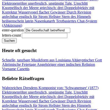
Elektronenröhre
unerfreulich, ungünstig
Talg, Unschlitt
Knorpelfisch der Meere
griechisch: drei
Doppelobjektiv mit
Korrektur
Wasservogel flacher Gewässer
Durch Revision
anfechtbar
englisch für Strom
Hellster Stern des Himmels
heiligenschein latein
Nasenkatarrh
Textbasiertes Chat-System
(Abkürzung)
enter-question
letters-count
Suchen
Heute oft gesucht
Schnelle, tanzbare Musikform aus Louisiana
Altägyptischer Gott
Altrömische Feiertage
Angehöriger einer indischen Religion
Vorname Canettis
Beliebte Rätselfragen
Wahrzeichen Dresdens
Komponist von: 'Schwanensee' (1877)
Elektronenröhre
unerfreulich, ungünstig
Talg, Unschlitt
Knorpelfisch der Meere
griechisch: drei
Doppelobjektiv mit
Korrektur
Wasservogel flacher Gewässer
Durch Revision
anfechtbar
englisch für Strom
Hellster Stern des Himmels
heiligenschein latein
Nasenkatarrh
Textbasiertes Chat-System