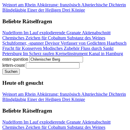
Weinort am Rhein
Abkürzung: französisch
Altgriechische Dichterin
Blindgläubig
Einer der Heiligen Drei Könige
Beliebte Rätselfragen
Nudelform
Im Lauf explodierende Granate
Aktienabschnitt
Chemisches Zeichen für Cobaltum
Substanz des Weines
Schuhformer, -spanner
Devisor
Verfasser von Gedichten
Haarbusch
Frucht für Konserven
Modisches Zubehör
Fluss durch Sankt
Petersburg
Im Scherz raufen
Kreiselinstrument
Kanal in Hamburg
enter-question
letters-count
Suchen
Heute oft gesucht
Weinort am Rhein
Abkürzung: französisch
Altgriechische Dichterin
Blindgläubig
Einer der Heiligen Drei Könige
Beliebte Rätselfragen
Nudelform
Im Lauf explodierende Granate
Aktienabschnitt
Chemisches Zeichen für Cobaltum
Substanz des Weines