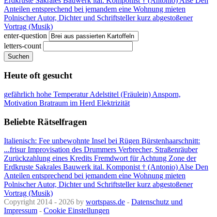
Erdkruste
Sakrales Bauwerk
ital. Komponist † (Antonio)
Alse
Den
Anteilen entsprechend
bei jemandem eine Wohnung mieten
Polnischer Autor, Dichter und Schriftsteller
kurz abgestoßener
Vortrag (Musik)
enter-question
letters-count
Suchen
Heute oft gesucht
gefährlich hohe Temperatur
Adelstitel (Fräulein)
Ansporn,
Motivation
Bratraum im Herd
Elektrizität
Beliebte Rätselfragen
Italienisch: Fee
unbewohnte Insel bei Rügen
Bürstenhaarschnitt:
...frisur
Improvisation des Drummers
Verbrecher, Straßenräuber
Zurückzahlung eines Kredits
Fremdwort für Achtung
Zone der
Erdkruste
Sakrales Bauwerk
ital. Komponist † (Antonio)
Alse
Den
Anteilen entsprechend
bei jemandem eine Wohnung mieten
Polnischer Autor, Dichter und Schriftsteller
kurz abgestoßener
Vortrag (Musik)
Copyright 2014 - 2026 by
wortspass.de
-
Datenschutz und
Impressum
-
Cookie Einstellungen