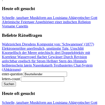
Heute oft gesucht
Schnelle, tanzbare Musikform aus Louisiana
Altägyptischer Gott
Altrömische Feiertage
Angehöriger einer indischen Religion
Vorname Canettis
Beliebte Rätselfragen
Wahrzeichen Dresdens
Komponist von: 'Schwanensee' (1877)
Elektronenröhre
unerfreulich, ungünstig
Talg, Unschlitt
Knorpelfisch der Meere
griechisch: drei
Doppelobjektiv mit
Korrektur
Wasservogel flacher Gewässer
Durch Revision
anfechtbar
englisch für Strom
Hellster Stern des Himmels
heiligenschein latein
Nasenkatarrh
Textbasiertes Chat-System
(Abkürzung)
enter-question
letters-count
Suchen
Heute oft gesucht
Schnelle, tanzbare Musikform aus Louisiana
Altägyptischer Gott