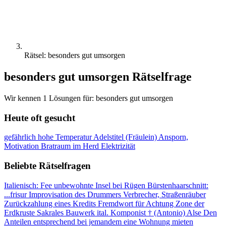
Rätsel: besonders gut umsorgen
besonders gut umsorgen Rätselfrage
Wir kennen 1 Lösungen für: besonders gut umsorgen
Heute oft gesucht
gefährlich hohe Temperatur
Adelstitel (Fräulein)
Ansporn,
Motivation
Bratraum im Herd
Elektrizität
Beliebte Rätselfragen
Italienisch: Fee
unbewohnte Insel bei Rügen
Bürstenhaarschnitt:
...frisur
Improvisation des Drummers
Verbrecher, Straßenräuber
Zurückzahlung eines Kredits
Fremdwort für Achtung
Zone der
Erdkruste
Sakrales Bauwerk
ital. Komponist † (Antonio)
Alse
Den
Anteilen entsprechend
bei jemandem eine Wohnung mieten