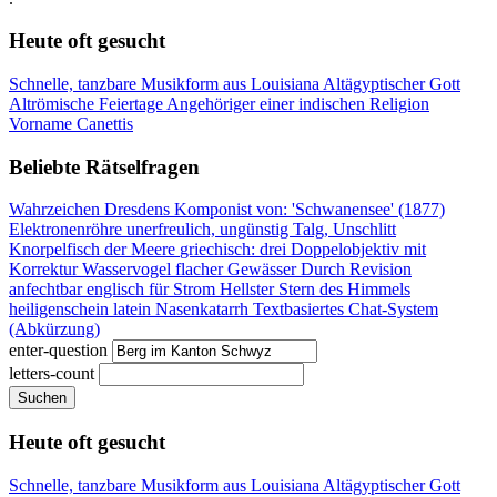
Heute oft gesucht
Schnelle, tanzbare Musikform aus Louisiana
Altägyptischer Gott
Altrömische Feiertage
Angehöriger einer indischen Religion
Vorname Canettis
Beliebte Rätselfragen
Wahrzeichen Dresdens
Komponist von: 'Schwanensee' (1877)
Elektronenröhre
unerfreulich, ungünstig
Talg, Unschlitt
Knorpelfisch der Meere
griechisch: drei
Doppelobjektiv mit
Korrektur
Wasservogel flacher Gewässer
Durch Revision
anfechtbar
englisch für Strom
Hellster Stern des Himmels
heiligenschein latein
Nasenkatarrh
Textbasiertes Chat-System
(Abkürzung)
enter-question
letters-count
Suchen
Heute oft gesucht
Schnelle, tanzbare Musikform aus Louisiana
Altägyptischer Gott