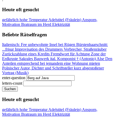
Heute oft gesucht
gefährlich hohe Temperatur
Adelstitel (Fräulein)
Ansporn,
Motivation
Bratraum im Herd
Elektrizität
Beliebte Rätselfragen
Italienisch: Fee
unbewohnte Insel bei Rügen
Bürstenhaarschnitt:
...frisur
Improvisation des Drummers
Verbrecher, Straßenräuber
Zurückzahlung eines Kredits
Fremdwort für Achtung
Zone der
Erdkruste
Sakrales Bauwerk
ital. Komponist † (Antonio)
Alse
Den
Anteilen entsprechend
bei jemandem eine Wohnung mieten
Polnischer Autor, Dichter und Schriftsteller
kurz abgestoßener
Vortrag (Musik)
enter-question
letters-count
Suchen
Heute oft gesucht
gefährlich hohe Temperatur
Adelstitel (Fräulein)
Ansporn,
Motivation
Bratraum im Herd
Elektrizität