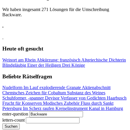
Wir haben insgesamt 271 Lösungen für die Umschreibung
Backware.
.
.
Heute oft gesucht
Weinort am Rhein
Abkürzung: französisch
Altgriechische Dichterin
Blindgläubig
Einer der Heiligen Drei Könige
Beliebte Rätselfragen
Nudelform
Im Lauf explodierende Granate
Aktienabschnitt
Chemisches Zeichen für Cobaltum
Substanz des Weines
Schuhformer, -spanner
Devisor
Verfasser von Gedichten
Haarbusch
Frucht für Konserven
Modisches Zubehör
Fluss durch Sankt
Petersburg
Im Scherz raufen
Kreiselinstrument
Kanal in Hamburg
enter-question
letters-count
Suchen