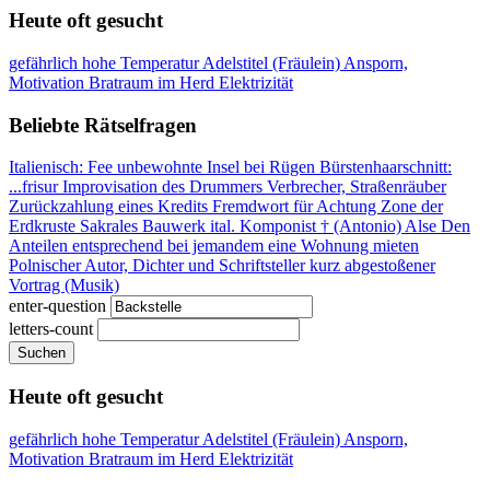
Heute oft gesucht
gefährlich hohe Temperatur
Adelstitel (Fräulein)
Ansporn,
Motivation
Bratraum im Herd
Elektrizität
Beliebte Rätselfragen
Italienisch: Fee
unbewohnte Insel bei Rügen
Bürstenhaarschnitt:
...frisur
Improvisation des Drummers
Verbrecher, Straßenräuber
Zurückzahlung eines Kredits
Fremdwort für Achtung
Zone der
Erdkruste
Sakrales Bauwerk
ital. Komponist † (Antonio)
Alse
Den
Anteilen entsprechend
bei jemandem eine Wohnung mieten
Polnischer Autor, Dichter und Schriftsteller
kurz abgestoßener
Vortrag (Musik)
enter-question
letters-count
Suchen
Heute oft gesucht
gefährlich hohe Temperatur
Adelstitel (Fräulein)
Ansporn,
Motivation
Bratraum im Herd
Elektrizität