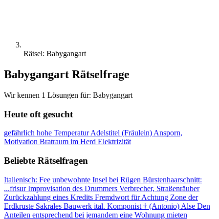
Rätsel: Babygangart
Babygangart Rätselfrage
Wir kennen 1 Lösungen für: Babygangart
Heute oft gesucht
gefährlich hohe Temperatur
Adelstitel (Fräulein)
Ansporn,
Motivation
Bratraum im Herd
Elektrizität
Beliebte Rätselfragen
Italienisch: Fee
unbewohnte Insel bei Rügen
Bürstenhaarschnitt:
...frisur
Improvisation des Drummers
Verbrecher, Straßenräuber
Zurückzahlung eines Kredits
Fremdwort für Achtung
Zone der
Erdkruste
Sakrales Bauwerk
ital. Komponist † (Antonio)
Alse
Den
Anteilen entsprechend
bei jemandem eine Wohnung mieten