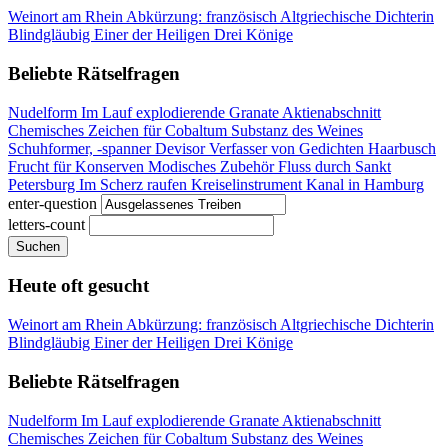
Weinort am Rhein
Abkürzung: französisch
Altgriechische Dichterin
Blindgläubig
Einer der Heiligen Drei Könige
Beliebte Rätselfragen
Nudelform
Im Lauf explodierende Granate
Aktienabschnitt
Chemisches Zeichen für Cobaltum
Substanz des Weines
Schuhformer, -spanner
Devisor
Verfasser von Gedichten
Haarbusch
Frucht für Konserven
Modisches Zubehör
Fluss durch Sankt
Petersburg
Im Scherz raufen
Kreiselinstrument
Kanal in Hamburg
enter-question
letters-count
Suchen
Heute oft gesucht
Weinort am Rhein
Abkürzung: französisch
Altgriechische Dichterin
Blindgläubig
Einer der Heiligen Drei Könige
Beliebte Rätselfragen
Nudelform
Im Lauf explodierende Granate
Aktienabschnitt
Chemisches Zeichen für Cobaltum
Substanz des Weines