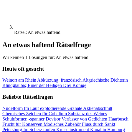
Rätsel: An etwas haftend
An etwas haftend Rätselfrage
Wir kennen 1 Lösungen für: An etwas haftend
Heute oft gesucht
Weinort am Rhein
Abkürzung: französisch
Altgriechische Dichterin
Blindgläubig
Einer der Heiligen Drei Könige
Beliebte Rätselfragen
Nudelform
Im Lauf explodierende Granate
Aktienabschnitt
Chemisches Zeichen für Cobaltum
Substanz des Weines
Schuhformer, -spanner
Devisor
Verfasser von Gedichten
Haarbusch
Frucht für Konserven
Modisches Zubehör
Fluss durch Sankt
Petersburg
Im Scherz raufen
Kreiselinstrument
Kanal in Hamburg