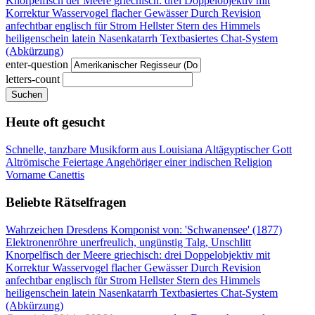
Knorpelfisch der Meere
griechisch: drei
Doppelobjektiv mit
Korrektur
Wasservogel flacher Gewässer
Durch Revision
anfechtbar
englisch für Strom
Hellster Stern des Himmels
heiligenschein latein
Nasenkatarrh
Textbasiertes Chat-System
(Abkürzung)
enter-question
letters-count
Suchen
Heute oft gesucht
Schnelle, tanzbare Musikform aus Louisiana
Altägyptischer Gott
Altrömische Feiertage
Angehöriger einer indischen Religion
Vorname Canettis
Beliebte Rätselfragen
Wahrzeichen Dresdens
Komponist von: 'Schwanensee' (1877)
Elektronenröhre
unerfreulich, ungünstig
Talg, Unschlitt
Knorpelfisch der Meere
griechisch: drei
Doppelobjektiv mit
Korrektur
Wasservogel flacher Gewässer
Durch Revision
anfechtbar
englisch für Strom
Hellster Stern des Himmels
heiligenschein latein
Nasenkatarrh
Textbasiertes Chat-System
(Abkürzung)