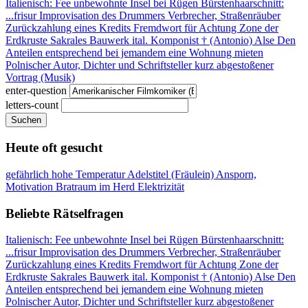
Italienisch: Fee
unbewohnte Insel bei Rügen
Bürstenhaarschnitt:
...frisur
Improvisation des Drummers
Verbrecher, Straßenräuber
Zurückzahlung eines Kredits
Fremdwort für Achtung
Zone der
Erdkruste
Sakrales Bauwerk
ital. Komponist † (Antonio)
Alse
Den
Anteilen entsprechend
bei jemandem eine Wohnung mieten
Polnischer Autor, Dichter und Schriftsteller
kurz abgestoßener
Vortrag (Musik)
enter-question
letters-count
Suchen
Heute oft gesucht
gefährlich hohe Temperatur
Adelstitel (Fräulein)
Ansporn,
Motivation
Bratraum im Herd
Elektrizität
Beliebte Rätselfragen
Italienisch: Fee
unbewohnte Insel bei Rügen
Bürstenhaarschnitt:
...frisur
Improvisation des Drummers
Verbrecher, Straßenräuber
Zurückzahlung eines Kredits
Fremdwort für Achtung
Zone der
Erdkruste
Sakrales Bauwerk
ital. Komponist † (Antonio)
Alse
Den
Anteilen entsprechend
bei jemandem eine Wohnung mieten
Polnischer Autor, Dichter und Schriftsteller
kurz abgestoßener