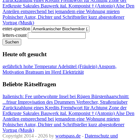
Zurückzahlung eines Kredits
Fremdwort für Achtung
Zone der
Erdkruste
Sakrales Bauwerk
ital. Komponist † (Antonio)
Alse
Den
Anteilen entsprechend
bei jemandem eine Wohnung mieten
Polnischer Autor, Dichter und Schriftsteller
kurz abgestoßener
Vortrag (Musik)
enter-question
letters-count
Suchen
Heute oft gesucht
gefährlich hohe Temperatur
Adelstitel (Fräulein)
Ansporn,
Motivation
Bratraum im Herd
Elektrizität
Beliebte Rätselfragen
Italienisch: Fee
unbewohnte Insel bei Rügen
Bürstenhaarschnitt:
...frisur
Improvisation des Drummers
Verbrecher, Straßenräuber
Zurückzahlung eines Kredits
Fremdwort für Achtung
Zone der
Erdkruste
Sakrales Bauwerk
ital. Komponist † (Antonio)
Alse
Den
Anteilen entsprechend
bei jemandem eine Wohnung mieten
Polnischer Autor, Dichter und Schriftsteller
kurz abgestoßener
Vortrag (Musik)
Copyright 2014 - 2026 by
wortspass.de
-
Datenschutz und