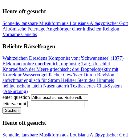
Heute oft gesucht
Schnelle, tanzbare Musikform aus Louisiana
Altägyptischer Gott
Altrömische Feiertage
Angehöriger einer indischen Religion
Vorname Canettis
Beliebte Rätselfragen
Wahrzeichen Dresdens
Komponist von: 'Schwanensee' (1877)
Elektronenröhre
unerfreulich, ungünstig
Talg, Unschlitt
Knorpelfisch der Meere
griechisch: drei
Doppelobjektiv mit
Korrektur
Wasservogel flacher Gewässer
Durch Revision
anfechtbar
englisch für Strom
Hellster Stern des Himmels
heiligenschein latein
Nasenkatarrh
Textbasiertes Chat-System
(Abkürzung)
enter-question
letters-count
Suchen
Heute oft gesucht
Schnelle, tanzbare Musikform aus Louisiana
Altägyptischer Gott