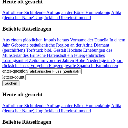
Heute oft gesucht
Aufrollbare Sichtblende
Auftrag an der Börse
Hunnenkönig Attila
(deutscher Name)
Unglücklich
Übereinstimmend
Beliebte Rätselfragen
Aus einem plötzlichen Impuls heraus
Vorname der Danella
In einem
Jahr Geborene
ostitalienische Region an der Adria
Diamant
(geschliffen)
Torfstück
bibl. Gestalt
Höchste Erhebungen des
Münsterlandes
Britische Hafenstadt
ein feuergefährliches
Lösungsmittel
Zeitraum von drei Jahren
Hohe Niederlage im Sport
rücksichtsloses Vorgehen
Flugzeugwaffe
Spanisch: Brombeeren
enter-question
letters-count
Suchen
Heute oft gesucht
Aufrollbare Sichtblende
Auftrag an der Börse
Hunnenkönig Attila
(deutscher Name)
Unglücklich
Übereinstimmend
Beliebte Rätselfragen