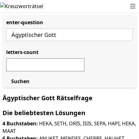
Ope
enter-question
letters-count
Suchen
Ägyptischer Gott Rätselfrage
Die beliebtesten Lösungen
4 Buchstaben:
HEKA
,
SETH
,
ORIS
,
ISIS
,
SEPA
,
HAPI
,
HEKA
,
MAAT
6 Buchstaben:
ANUKET
,
MENDES
,
CHEPRE
,
HAUHET
,