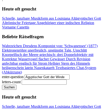
Heute oft gesucht
Schnelle, tanzbare Musikform aus Louisiana
Altägyptischer Gott
Altrömische Feiertage
Angehöriger einer indischen Religion
Vorname Canettis
Beliebte Rätselfragen
Wahrzeichen Dresdens
Komponist von: 'Schwanensee' (1877)
Elektronenröhre
unerfreulich, ungünstig
Talg, Unschlitt
Knorpelfisch der Meere
griechisch: drei
Doppelobjektiv mit
Korrektur
Wasservogel flacher Gewässer
Durch Revision
anfechtbar
englisch für Strom
Hellster Stern des Himmels
heiligenschein latein
Nasenkatarrh
Textbasiertes Chat-System
(Abkürzung)
enter-question
letters-count
Suchen
Heute oft gesucht
Schnelle, tanzbare Musikform aus Louisiana
Altägyptischer Gott