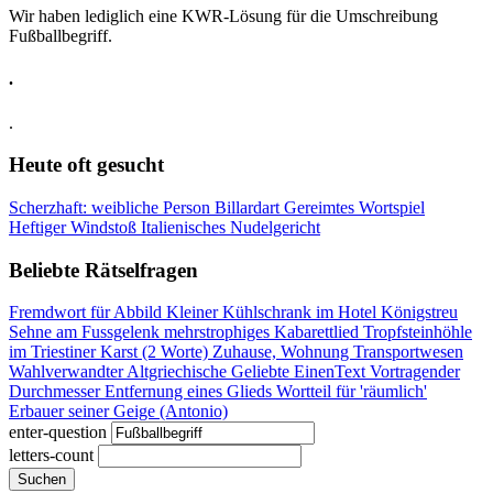
Wir haben lediglich eine KWR-Lösung für die Umschreibung
Fußballbegriff.
.
.
Heute oft gesucht
Scherzhaft: weibliche Person
Billardart
Gereimtes Wortspiel
Heftiger Windstoß
Italienisches Nudelgericht
Beliebte Rätselfragen
Fremdwort für Abbild
Kleiner Kühlschrank im Hotel
Königstreu
Sehne am Fussgelenk
mehrstrophiges Kabarettlied
Tropfsteinhöhle
im Triestiner Karst (2 Worte)
Zuhause, Wohnung
Transportwesen
Wahlverwandter
Altgriechische Geliebte
EinenText Vortragender
Durchmesser
Entfernung eines Glieds
Wortteil für 'räumlich'
Erbauer seiner Geige (Antonio)
enter-question
letters-count
Suchen