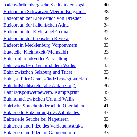
badenwürttembergische Stadt an der Jagst
40
Badeort am Schwarzen Meer in Bulgarien
38
Badeort an der Elbe östlich von Dresden
39
Badeort an der italienischen Adria
34
Badeort an der Riviera bei Genua
32
Badeort an der türkischen Riviera
33
Badeort in Mecklenburg-Vorpommern
33
Bagatelle, Kleinigkeit (Mehrzahl)
33
Bahn mit prunkvoller Ausstattung
32
Bahn zwischen Bern und dem Wallis
33
Bahn zwischen Salzburg und Triest
33
Bahn, auf der Gegenstände bewegt werden
39
Bahnhofslichtspiele (alte Abkürzung)
36
Bahnradsportwettbewerb, Kampfsprint
35
Bahntunnel zwischen Uri und Wallis
34
Bairische Sprachminderheit in Oberitalien
41
Bakterielle Entzündung des Zahnbettes
37
Bakterielle Seuche bei Nagetieren
33
Bakterien und Pilze des Verdauungstrakts
40
Bakterien und Pilze im Gaumenraum
33