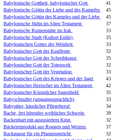
Babylonische Gottheit, babylonischer Gott
41
Babylonische Göttin der Liebe und des Kampfes
45
Babylonische Göttin des Kampfes und der Liebe
45
Babylonische Jüdin im Alten Testament
37
Babylonische Ruinenstätte im Irak
33
Babylonische Stadt (Kultort Enlils)
35
Babylonischen Gottes der Weisheit
33
Babylonischer Gott der Kaufleute
32
Babylonischer Gott der Schreibkunst
35
Babylonischer Gott der Totenwelt
32
Babylonischer Gott der Vegetation
33
Babylonischer Gott des Krieges und der Jagd
43
Babylonischer Herrscher im Alten Testament
42
Babylonischer Königlicher Sagenheld
35
Babyschnuller (umgangssprachlich)
33
Babysitter, häuslicher Pflegeberuf
34
Bache, frei lebendes weibliches Schwein
39
Backenbart mit ausrasiertem Kinn
32
Bäckereiprodukt aus Roggen und Weizen
37
Backmasse für ein Pfannengericht
32