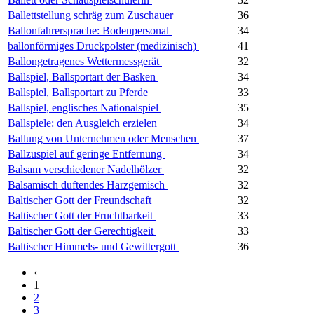
Ballettstellung schräg zum Zuschauer
36
Ballonfahrersprache: Bodenpersonal
34
ballonförmiges Druckpolster (medizinisch)
41
Ballongetragenes Wettermessgerät
32
Ballspiel, Ballsportart der Basken
34
Ballspiel, Ballsportart zu Pferde
33
Ballspiel, englisches Nationalspiel
35
Ballspiele: den Ausgleich erzielen
34
Ballung von Unternehmen oder Menschen
37
Ballzuspiel auf geringe Entfernung
34
Balsam verschiedener Nadelhölzer
32
Balsamisch duftendes Harzgemisch
32
Baltischer Gott der Freundschaft
32
Baltischer Gott der Fruchtbarkeit
33
Baltischer Gott der Gerechtigkeit
33
Baltischer Himmels- und Gewittergott
36
‹
1
2
3