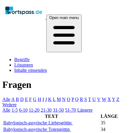
Open main menu
Begriffe
Lösungen
Inhalte einsenden
Fragen
Alle
A
B
D
E
F
G
H
I
J
K
L
M
N
O
P
Q
R
S
T
U
V
W
X
Y
Z
Weitere
Alle
1-5
6-10
11-20
21-30
31-50
51-70
Längere
TEXT
LÄNGE
Babylonisch-assyrische Liebesgöttin
35
Babylonisch-assyrische Totengöttin
34