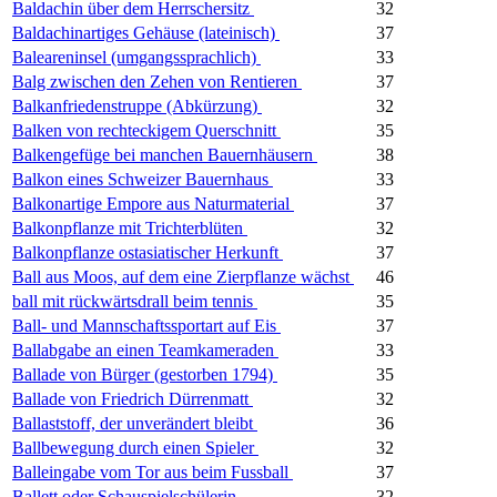
Baldachin über dem Herrschersitz
32
Baldachinartiges Gehäuse (lateinisch)
37
Baleareninsel (umgangssprachlich)
33
Balg zwischen den Zehen von Rentieren
37
Balkanfriedenstruppe (Abkürzung)
32
Balken von rechteckigem Querschnitt
35
Balkengefüge bei manchen Bauernhäusern
38
Balkon eines Schweizer Bauernhaus
33
Balkonartige Empore aus Naturmaterial
37
Balkonpflanze mit Trichterblüten
32
Balkonpflanze ostasiatischer Herkunft
37
Ball aus Moos, auf dem eine Zierpflanze wächst
46
ball mit rückwärtsdrall beim tennis
35
Ball- und Mannschaftssportart auf Eis
37
Ballabgabe an einen Teamkameraden
33
Ballade von Bürger (gestorben 1794)
35
Ballade von Friedrich Dürrenmatt
32
Ballaststoff, der unverändert bleibt
36
Ballbewegung durch einen Spieler
32
Balleingabe vom Tor aus beim Fussball
37
Ballett oder Schauspielschülerin
32