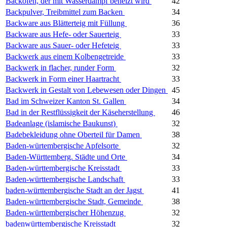
Backofen, der mit Wasserdampf beheizt wird
42
Backpulver, Treibmittel zum Backen
34
Backware aus Blätterteig mit Füllung
36
Backware aus Hefe- oder Sauerteig
33
Backware aus Sauer- oder Hefeteig
33
Backwerk aus einem Kolbengetreide
33
Backwerk in flacher, runder Form
32
Backwerk in Form einer Haartracht
33
Backwerk in Gestalt von Lebewesen oder Dingen
45
Bad im Schweizer Kanton St. Gallen
34
Bad in der Restflüssigkeit der Käseherstellung
46
Badeanlage (islamische Baukunst)
32
Badebekleidung ohne Oberteil für Damen
38
Baden-würtembergische Apfelsorte
32
Baden-Württemberg. Städte und Orte
34
Baden-württembergische Kreisstadt
33
Baden-württembergische Landschaft
33
baden-württembergische Stadt an der Jagst
41
Baden-württembergische Stadt, Gemeinde
38
Baden-württembergischer Höhenzug
32
badenwürttembergische Kreisstadt
32