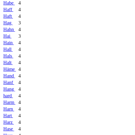
Habe
4
Haff
4
Haft
4
Hag
3
Hahn
4
Hai
3
Hain
4
Hall
4
Hals
4
Halt
4
Häme
4
Hand
4
Hanf
4
Hang
4
hard
4
Harm
4
Harn
4
Hart
4
Harz
4
Hase
4