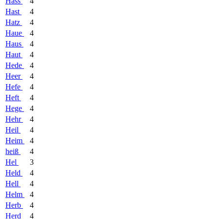
Hass
4
Hast
4
Hatz
4
Haue
4
Haus
4
Haut
4
Hede
4
Heer
4
Hefe
4
Heft
4
Hege
4
Hehr
4
Heil
4
Heim
4
heiß
4
Hel
3
Held
4
Hell
4
Helm
4
Herb
4
Herd
4