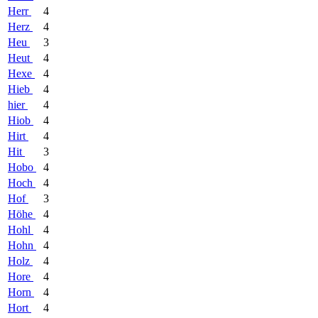
Herr
4
Herz
4
Heu
3
Heut
4
Hexe
4
Hieb
4
hier
4
Hiob
4
Hirt
4
Hit
3
Hobo
4
Hoch
4
Hof
3
Höhe
4
Hohl
4
Hohn
4
Holz
4
Hore
4
Horn
4
Hort
4