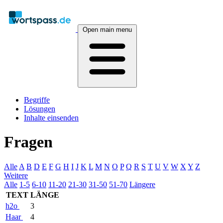
Open main menu
Begriffe
Lösungen
Inhalte einsenden
Fragen
Alle
A
B
D
E
F
G
H
I
J
K
L
M
N
O
P
Q
R
S
T
U
V
W
X
Y
Z
Weitere
Alle
1-5
6-10
11-20
21-30
31-50
51-70
Längere
TEXT
LÄNGE
h2o
3
Haar
4