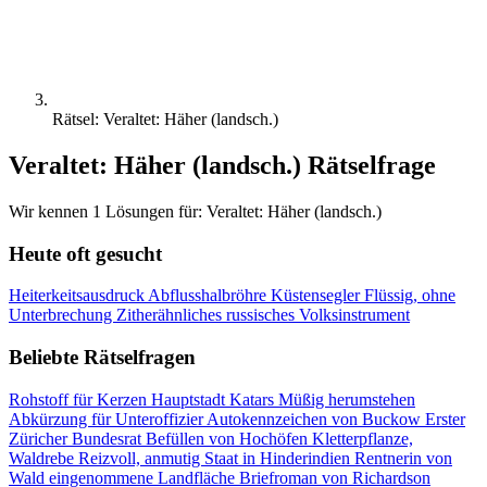
Rätsel: Veraltet: Häher (landsch.)
Veraltet: Häher (landsch.) Rätselfrage
Wir kennen 1 Lösungen für: Veraltet: Häher (landsch.)
Heute oft gesucht
Heiterkeitsausdruck
Abflusshalbröhre
Küstensegler
Flüssig, ohne
Unterbrechung
Zitherähnliches russisches Volksinstrument
Beliebte Rätselfragen
Rohstoff für Kerzen
Hauptstadt Katars
Müßig herumstehen
Abkürzung für Unteroffizier
Autokennzeichen von Buckow
Erster
Züricher Bundesrat
Befüllen von Hochöfen
Kletterpflanze,
Waldrebe
Reizvoll, anmutig
Staat in Hinderindien
Rentnerin
von
Wald eingenommene Landfläche
Briefroman von Richardson