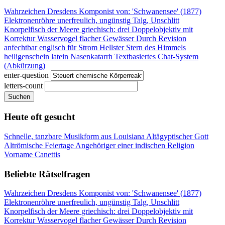
Wahrzeichen Dresdens
Komponist von: 'Schwanensee' (1877)
Elektronenröhre
unerfreulich, ungünstig
Talg, Unschlitt
Knorpelfisch der Meere
griechisch: drei
Doppelobjektiv mit
Korrektur
Wasservogel flacher Gewässer
Durch Revision
anfechtbar
englisch für Strom
Hellster Stern des Himmels
heiligenschein latein
Nasenkatarrh
Textbasiertes Chat-System
(Abkürzung)
enter-question
letters-count
Suchen
Heute oft gesucht
Schnelle, tanzbare Musikform aus Louisiana
Altägyptischer Gott
Altrömische Feiertage
Angehöriger einer indischen Religion
Vorname Canettis
Beliebte Rätselfragen
Wahrzeichen Dresdens
Komponist von: 'Schwanensee' (1877)
Elektronenröhre
unerfreulich, ungünstig
Talg, Unschlitt
Knorpelfisch der Meere
griechisch: drei
Doppelobjektiv mit
Korrektur
Wasservogel flacher Gewässer
Durch Revision