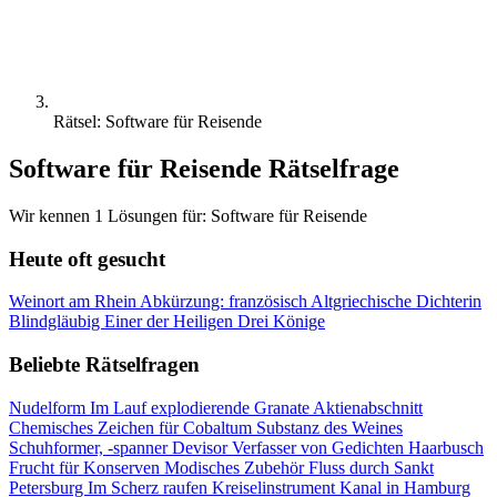
Rätsel: Software für Reisende
Software für Reisende Rätselfrage
Wir kennen 1 Lösungen für: Software für Reisende
Heute oft gesucht
Weinort am Rhein
Abkürzung: französisch
Altgriechische Dichterin
Blindgläubig
Einer der Heiligen Drei Könige
Beliebte Rätselfragen
Nudelform
Im Lauf explodierende Granate
Aktienabschnitt
Chemisches Zeichen für Cobaltum
Substanz des Weines
Schuhformer, -spanner
Devisor
Verfasser von Gedichten
Haarbusch
Frucht für Konserven
Modisches Zubehör
Fluss durch Sankt
Petersburg
Im Scherz raufen
Kreiselinstrument
Kanal in Hamburg