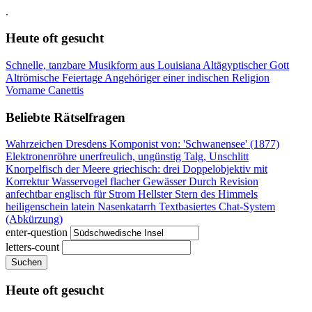
.
Heute oft gesucht
Schnelle, tanzbare Musikform aus Louisiana
Altägyptischer Gott
Altrömische Feiertage
Angehöriger einer indischen Religion
Vorname Canettis
Beliebte Rätselfragen
Wahrzeichen Dresdens
Komponist von: 'Schwanensee' (1877)
Elektronenröhre
unerfreulich, ungünstig
Talg, Unschlitt
Knorpelfisch der Meere
griechisch: drei
Doppelobjektiv mit
Korrektur
Wasservogel flacher Gewässer
Durch Revision
anfechtbar
englisch für Strom
Hellster Stern des Himmels
heiligenschein latein
Nasenkatarrh
Textbasiertes Chat-System
(Abkürzung)
enter-question
letters-count
Suchen
Heute oft gesucht