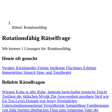
Rätsel: Rotationsfähig
Rotationsfähig Rätselfrage
Wir kennen 1 Lösungen für: Rotationsfähig
Heute oft gesucht
Veraltet: Kleinhändler
Felsige Steilküste
Flüchtiges Erlebnis
Immergrüner Strauch
Sing- und Tanztheater
Beliebte Rätselfragen
Wärung Kuba
in aller Ruhe, langsam
hartschalige tropische Frucht
Tonfigur der jüdischen Mystik
Die Anwesenheit anordnen
Steif wie
Eis
Top-Level-Domain von Jersey
Persönliches
Unterscheidungsmerkmal
Vergrößernde Sammellinse
Familienname
von Julia
Speisen überbacken
Fluss zum Amazonas
Vater der