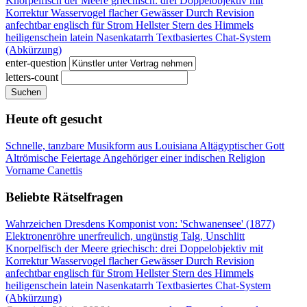
Knorpelfisch der Meere
griechisch: drei
Doppelobjektiv mit
Korrektur
Wasservogel flacher Gewässer
Durch Revision
anfechtbar
englisch für Strom
Hellster Stern des Himmels
heiligenschein latein
Nasenkatarrh
Textbasiertes Chat-System
(Abkürzung)
enter-question
letters-count
Suchen
Heute oft gesucht
Schnelle, tanzbare Musikform aus Louisiana
Altägyptischer Gott
Altrömische Feiertage
Angehöriger einer indischen Religion
Vorname Canettis
Beliebte Rätselfragen
Wahrzeichen Dresdens
Komponist von: 'Schwanensee' (1877)
Elektronenröhre
unerfreulich, ungünstig
Talg, Unschlitt
Knorpelfisch der Meere
griechisch: drei
Doppelobjektiv mit
Korrektur
Wasservogel flacher Gewässer
Durch Revision
anfechtbar
englisch für Strom
Hellster Stern des Himmels
heiligenschein latein
Nasenkatarrh
Textbasiertes Chat-System
(Abkürzung)