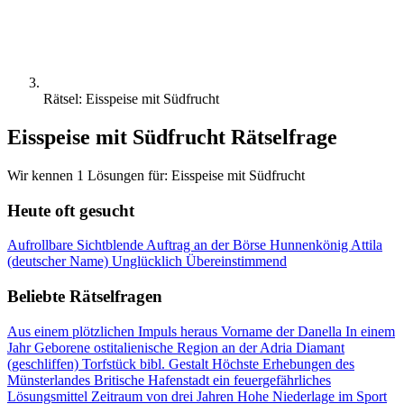
Rätsel: Eisspeise mit Südfrucht
Eisspeise mit Südfrucht Rätselfrage
Wir kennen 1 Lösungen für: Eisspeise mit Südfrucht
Heute oft gesucht
Aufrollbare Sichtblende
Auftrag an der Börse
Hunnenkönig Attila
(deutscher Name)
Unglücklich
Übereinstimmend
Beliebte Rätselfragen
Aus einem plötzlichen Impuls heraus
Vorname der Danella
In einem
Jahr Geborene
ostitalienische Region an der Adria
Diamant
(geschliffen)
Torfstück
bibl. Gestalt
Höchste Erhebungen des
Münsterlandes
Britische Hafenstadt
ein feuergefährliches
Lösungsmittel
Zeitraum von drei Jahren
Hohe Niederlage im Sport