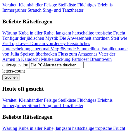
Veraltet: Kleinhändler
Felsige Steilküste
Flüchtiges Erlebnis
Immergrüner Strauch
Sing- und Tanztheater
Beliebte Rätselfragen
Wärung Kuba
in aller Ruhe, langsam
hartschalige tropische Frucht
Tonfigur der jüdischen Mystik
Die Anwesenheit anordnen
Steif wie
Eis
Top-Level-Domain von Jersey
Persönliches
Unterscheidungsmerkmal
Vergrößernde Sammellinse
Familienname
von Julia
Speisen überbacken
Fluss zum Amazonas
Vater der
Armen in Karadschi
Muskelzuckung
Farbloser Branntwein
enter-question
letters-count
Suchen
Heute oft gesucht
Veraltet: Kleinhändler
Felsige Steilküste
Flüchtiges Erlebnis
Immergrüner Strauch
Sing- und Tanztheater
Beliebte Rätselfragen
Wärung Kuba
in aller Ruhe, langsam
hartschalige tropische Frucht