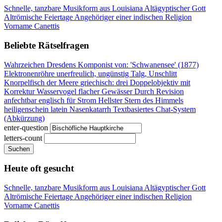
Schnelle, tanzbare Musikform aus Louisiana
Altägyptischer Gott
Altrömische Feiertage
Angehöriger einer indischen Religion
Vorname Canettis
Beliebte Rätselfragen
Wahrzeichen Dresdens
Komponist von: 'Schwanensee' (1877)
Elektronenröhre
unerfreulich, ungünstig
Talg, Unschlitt
Knorpelfisch der Meere
griechisch: drei
Doppelobjektiv mit
Korrektur
Wasservogel flacher Gewässer
Durch Revision
anfechtbar
englisch für Strom
Hellster Stern des Himmels
heiligenschein latein
Nasenkatarrh
Textbasiertes Chat-System
(Abkürzung)
enter-question
letters-count
Suchen
Heute oft gesucht
Schnelle, tanzbare Musikform aus Louisiana
Altägyptischer Gott
Altrömische Feiertage
Angehöriger einer indischen Religion
Vorname Canettis