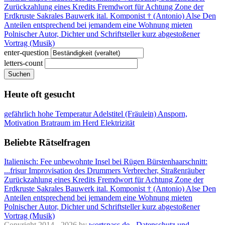
Zurückzahlung eines Kredits
Fremdwort für Achtung
Zone der
Erdkruste
Sakrales Bauwerk
ital. Komponist † (Antonio)
Alse
Den
Anteilen entsprechend
bei jemandem eine Wohnung mieten
Polnischer Autor, Dichter und Schriftsteller
kurz abgestoßener
Vortrag (Musik)
enter-question
letters-count
Suchen
Heute oft gesucht
gefährlich hohe Temperatur
Adelstitel (Fräulein)
Ansporn,
Motivation
Bratraum im Herd
Elektrizität
Beliebte Rätselfragen
Italienisch: Fee
unbewohnte Insel bei Rügen
Bürstenhaarschnitt:
...frisur
Improvisation des Drummers
Verbrecher, Straßenräuber
Zurückzahlung eines Kredits
Fremdwort für Achtung
Zone der
Erdkruste
Sakrales Bauwerk
ital. Komponist † (Antonio)
Alse
Den
Anteilen entsprechend
bei jemandem eine Wohnung mieten
Polnischer Autor, Dichter und Schriftsteller
kurz abgestoßener
Vortrag (Musik)
Copyright 2014 - 2026 by
wortspass.de
-
Datenschutz und