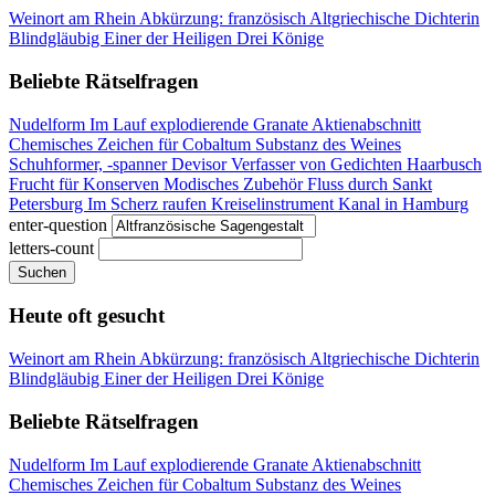
Weinort am Rhein
Abkürzung: französisch
Altgriechische Dichterin
Blindgläubig
Einer der Heiligen Drei Könige
Beliebte Rätselfragen
Nudelform
Im Lauf explodierende Granate
Aktienabschnitt
Chemisches Zeichen für Cobaltum
Substanz des Weines
Schuhformer, -spanner
Devisor
Verfasser von Gedichten
Haarbusch
Frucht für Konserven
Modisches Zubehör
Fluss durch Sankt
Petersburg
Im Scherz raufen
Kreiselinstrument
Kanal in Hamburg
enter-question
letters-count
Suchen
Heute oft gesucht
Weinort am Rhein
Abkürzung: französisch
Altgriechische Dichterin
Blindgläubig
Einer der Heiligen Drei Könige
Beliebte Rätselfragen
Nudelform
Im Lauf explodierende Granate
Aktienabschnitt
Chemisches Zeichen für Cobaltum
Substanz des Weines