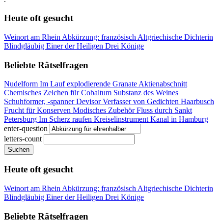
Heute oft gesucht
Weinort am Rhein
Abkürzung: französisch
Altgriechische Dichterin
Blindgläubig
Einer der Heiligen Drei Könige
Beliebte Rätselfragen
Nudelform
Im Lauf explodierende Granate
Aktienabschnitt
Chemisches Zeichen für Cobaltum
Substanz des Weines
Schuhformer, -spanner
Devisor
Verfasser von Gedichten
Haarbusch
Frucht für Konserven
Modisches Zubehör
Fluss durch Sankt
Petersburg
Im Scherz raufen
Kreiselinstrument
Kanal in Hamburg
enter-question
letters-count
Suchen
Heute oft gesucht
Weinort am Rhein
Abkürzung: französisch
Altgriechische Dichterin
Blindgläubig
Einer der Heiligen Drei Könige
Beliebte Rätselfragen